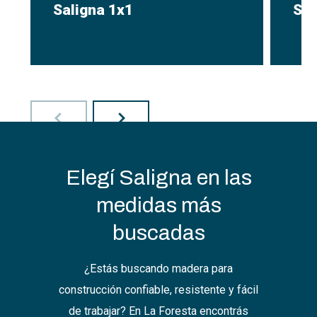
Saligna 1x1
Sal
Elegí Saligna en las
Listones para armar cielorraso con
Uso 
metal desplegado y yeso.
estr
medidas más
buscadas
¿Estás buscando madera para
construcción confiable, resistente y fácil
de trabajar? En La Foresta encontrás