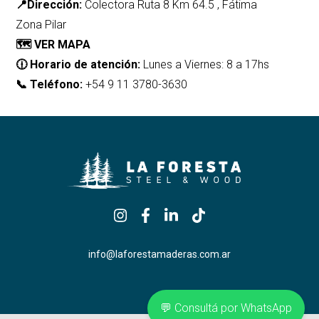
📍Dirección:
Colectora Ruta 8 Km 64.5
, Fátima
Zona Pilar
🗺️
VER MAPA
🕧 Horario de atención:
Lunes a Viernes: 8 a 17hs
📞 Teléfono:
+54 9 11 3780-3630
info@laforestamaderas.com.ar
💬 Consultá por WhatsApp